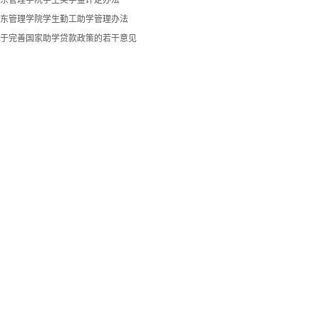
东管理学院学生奖学金评定办法
东管理学院学生勤工助学管理办法
于完善国家助学贷款政策的若干意见