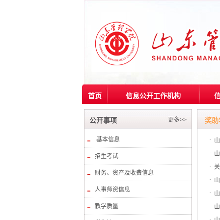
首页
信息公开工作机构
更多>>
公开事项
奖助
基本信息
·
山
·
山
招生考试
·
关
财务、资产及收费信息
·
山
人事师资信息
·
山
教学质量
·
山
·