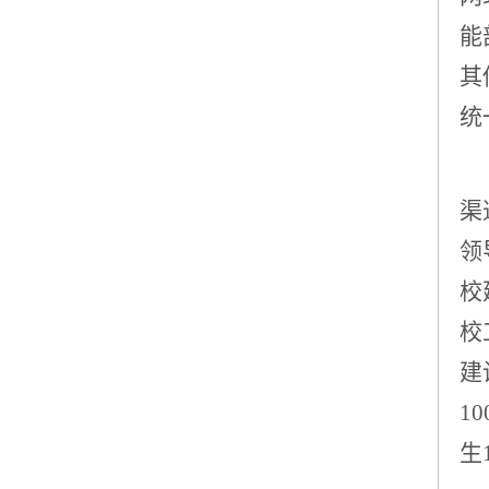
能
其
统
渠
领
校
校
建
1
生