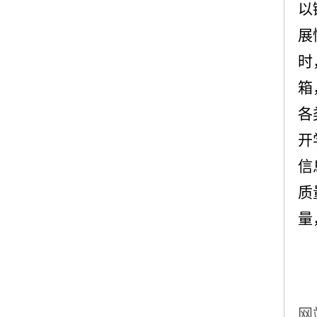
以
展
时
箱
各
开
信
质
量
网