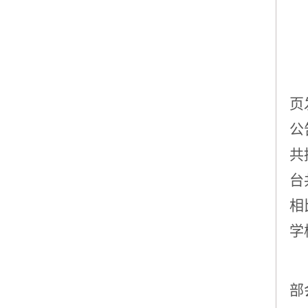
页
公
共
台
相
学
部