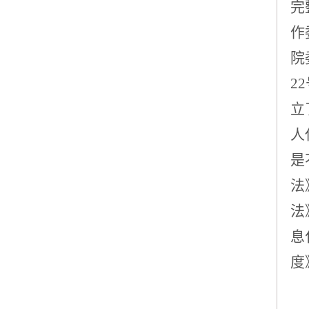
完
作
院
2
立
人
是
法
法
息
度