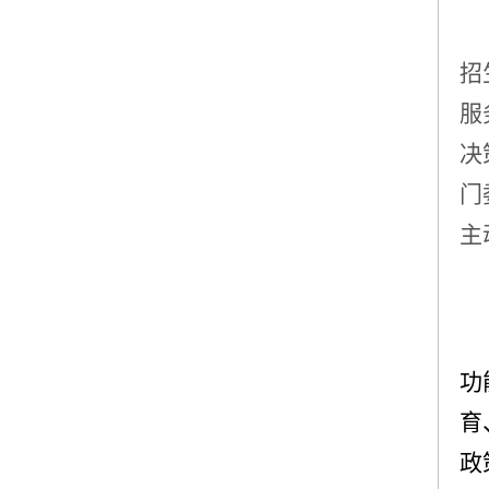
招
服
决
门
主
功
育
政