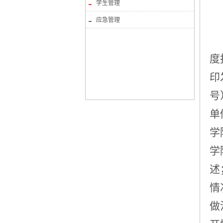
学生管理
应急管理
度
印
号
单
学
学
述
情
做