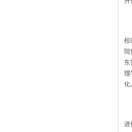
开
校
院
东
理
化
进